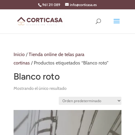
Skip
961 211 089
info@corticasa.es
to
content
Inicio
/
Tienda online de telas para
cortinas
/ Productos etiquetados “Blanco roto”
Blanco roto
Mostrando el único resultado