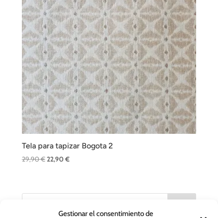
Tela para tapizar Bogota 2
El
El
29,90
€
22,90
€
precio
precio
original
actual
era:
es:
Buscar
29,90 €.
22,90 €.
Gestionar el consentimiento de