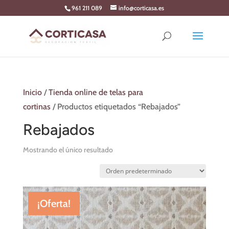
Skip
961 211 089
info@corticasa.es
to
content
Inicio
/
Tienda online de telas para
cortinas
/ Productos etiquetados “Rebajados”
Rebajados
Mostrando el único resultado
¡Oferta!