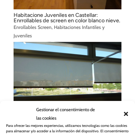
Habitacione Juveniles en Castellar:
Enrrollables de screen en color blanco nieve.
Enrollables Screen
,
Habitaciones Infantiles y
Juveniles
Gestionar el consentimiento de
las cookies
Enrollables Screen en Silla: Baño en color
blanco roto.
Para ofrecer las mejores experiencias, utilizamos tecnologías como las cookies
para almacenar y/o acceder a la información del dispositivo. El consentimiento
Enrollables Screen