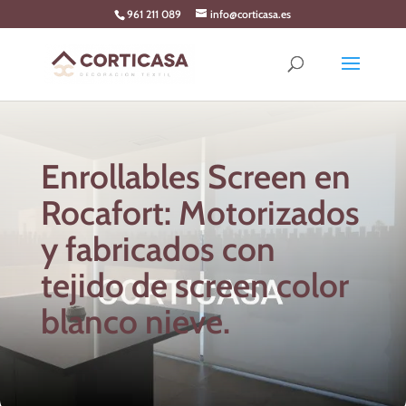
Skip
961 211 089
info@corticasa.es
to
content
Enrollables Screen en
Rocafort: Motorizados
y fabricados con
tejido de screen color
blanco nieve.