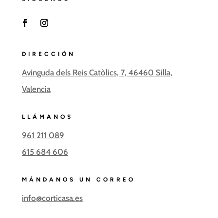
F
I
a
n
c
s
DIRECCIÓN
e
t
Avinguda dels Reis Catòlics, 7, 46460 Silla,
b
a
o
g
Valencia
o
r
k
a
m
LLÁMANOS
961 211 089
615 684 606
MÁNDANOS UN CORREO
info@corticasa.es