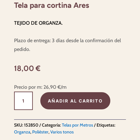
Tela para cortina Ares
TEJIDO DE ORGANZA.
Plazo de entrega: 3 días desde la confirmación del
pedido.
18,00
€
Precio por m:
26,90
€
/m
Tela
AÑADIR AL CARRITO
para
cortina
Ares
SKU:
152850
Categoría:
Telas por Metros
Etiquetas:
cantidad
Organza
,
Poliéster
,
Varios tonos