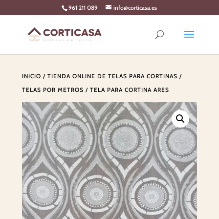
Skip
961 211 089
info@corticasa.es
to
content
INICIO
/
TIENDA ONLINE DE TELAS PARA CORTINAS
/
TELAS POR METROS
/ TELA PARA CORTINA ARES