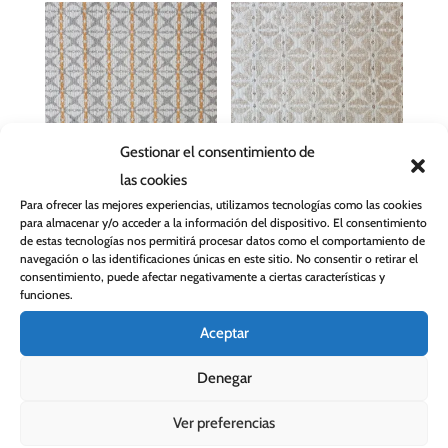
Gestionar el consentimiento de
las cookies
Tela para tapizar
Tela para tapizar
Para ofrecer las mejores experiencias, utilizamos tecnologías como las cookies
Bogota 28 RV
Bogota 2
para almacenar y/o acceder a la información del dispositivo. El consentimiento
El
El
El
El
29,90
€
22,90
€
29,90
€
22,90
€
de estas tecnologías nos permitirá procesar datos como el comportamiento de
navegación o las identificaciones únicas en este sitio. No consentir o retirar el
precio
precio
precio
precio
consentimiento, puede afectar negativamente a ciertas características y
original
actual
original
actual
funciones.
era:
es:
era:
es:
Aceptar
29,90 €.
22,90 €.
29,90 €.
22,90 €
Denegar
Ver preferencias