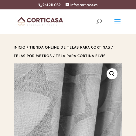
Skip
961 211 089
info@corticasa.es
to
content
INICIO
/
TIENDA ONLINE DE TELAS PARA CORTINAS
/
TELAS POR METROS
/ TELA PARA CORTINA ELVIS