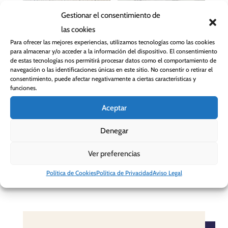
Gestionar el consentimiento de
las cookies
Para ofrecer las mejores experiencias, utilizamos tecnologías como las cookies
para almacenar y/o acceder a la información del dispositivo. El consentimiento
de estas tecnologías nos permitirá procesar datos como el comportamiento de
Tela para tapizar
Tela para cortina
navegación o las identificaciones únicas en este sitio. No consentir o retirar el
Bogota 2
Celia
consentimiento, puede afectar negativamente a ciertas características y
funciones.
El
El
29,90
€
22,90
€
18,90
€
precio
precio
Aceptar
original
actual
Denegar
era:
es:
29,90 €.
22,90 €.
Ver preferencias
Política de Cookies
Política de Privacidad
Aviso Legal