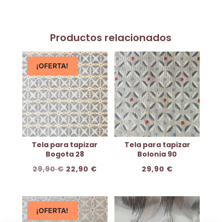
Productos relacionados
¡OFERTA!
Tela para tapizar
Tela para tapizar
Bogota 28
Bolonia 90
El
El
29,90
€
22,90
€
29,90
€
precio
precio
original
actual
era:
es:
¡OFERTA!
29,90 €.
22,90 €.