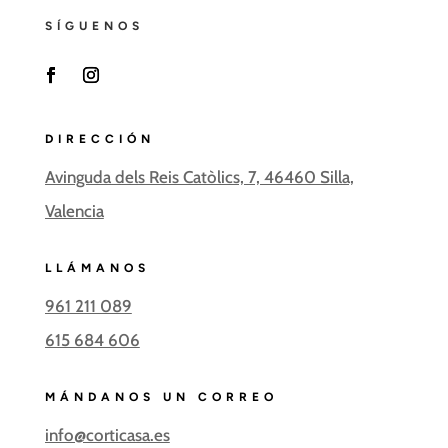
SÍGUENOS
F
I
a
n
c
s
DIRECCIÓN
e
t
Avinguda dels Reis Catòlics, 7, 46460 Silla,
b
a
o
g
Valencia
o
r
k
a
m
LLÁMANOS
961 211 089
615 684 606
MÁNDANOS UN CORREO
info@corticasa.es