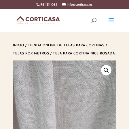
Skip
961 211 089
info@corticasa.es
to
content
INICIO
/
TIENDA ONLINE DE TELAS PARA CORTINAS
/
TELAS POR METROS
/ TELA PARA CORTINA NICE ROSADA.