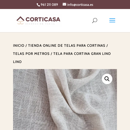
Skip
961 211 089
info@corticasa.es
to
content
INICIO
/
TIENDA ONLINE DE TELAS PARA CORTINAS
/
TELAS POR METROS
/ TELA PARA CORTINA GRAN LINO
LINO