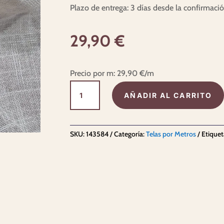
Plazo de entrega: 3 días desde la confirmaci
29,90
€
Precio por m:
29,90
€
/m
Tela
AÑADIR AL CARRITO
para
cortina
Gran
SKU:
143584
Categoría:
Telas por Metros
Etiquet
Lino
cantidad