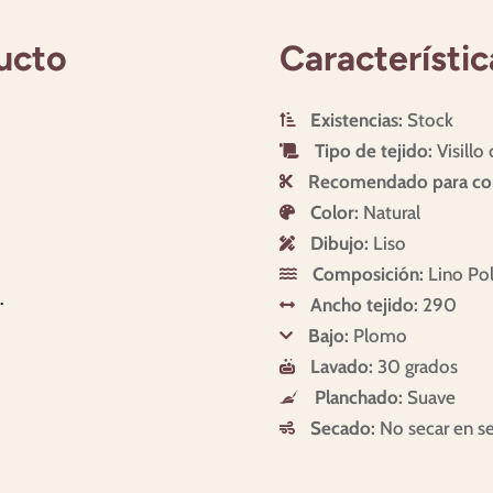
ucto
Característic
Existencias:
Stock

Tipo de tejido:
Visillo

Recomendado para con

Color:
Natural

Dibujo:
Liso

Composición:
Lino Pol

.
Ancho tejido:
290

Bajo:
Plomo

Lavado:
30 grados

Planchado:
Suave

Secado:
No secar en s
