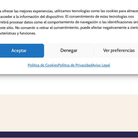
Tela para cortina
Tela para cortin
Berta
Roberta Gris
a ofrecer las mejores experiencias, utilizamos tecnologías como las cookies para almac
 acceder a la información del dispositivo. El consentimiento de estas tecnologías nos
29,90
€
24,90
€
mitirá procesar datos como el comportamiento de navegación o las identificaciones ún
este sitio. No consentir o retirar el consentimiento, puede afectar negativamente a ciert
acterísticas y funciones.
Aceptar
Denegar
Ver preferencias
Política de Cookies
Política de Privacidad
Aviso Legal