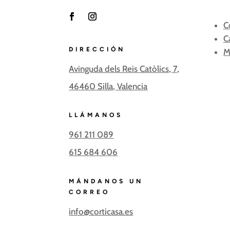
C
F
I
C
a
n
c
s
DIRECCIÓN
M
e
t
Avinguda dels Reis Catòlics, 7,
b
a
o
g
46460 Silla, Valencia
o
r
k
a
m
LLÁMANOS
961 211 089
615 684 606
MÁNDANOS UN
CORREO
info@corticasa.es