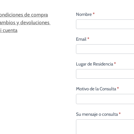
Contacto
Nombre
*
ondiciones de compra
principal
ambios y devoluciones
i cuenta
Email
*
Lugar de Residencia
*
Motivo de la Consulta
*
Su mensaje o consulta
*