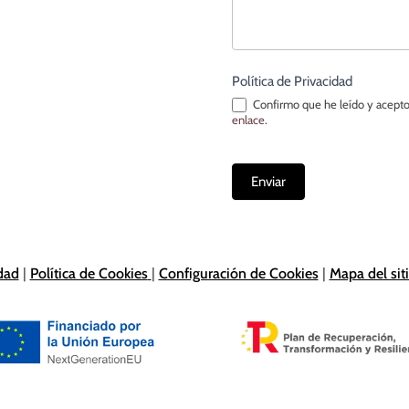
Política de Privacidad
Confirmo que he leído y acepto
enlace
.
Enviar
idad
|
Política de Cookies
|
Configuración de Cookies
|
Mapa del sit