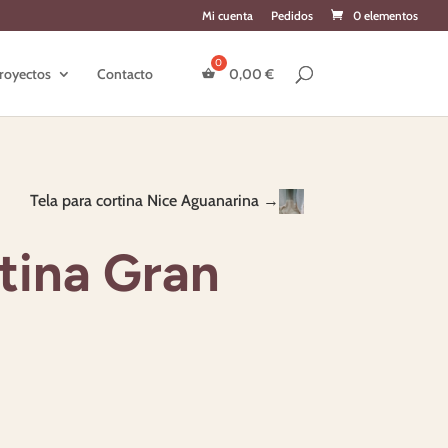
Mi cuenta
Pedidos
0 elementos
royectos
Contacto
0,00
€
Tela para cortina Nice Aguanarina →
rtina Gran