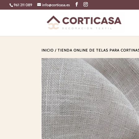
Skip
961 211 089
info@corticasa.es
to
content
INICIO
/
TIENDA ONLINE DE TELAS PARA CORTINA