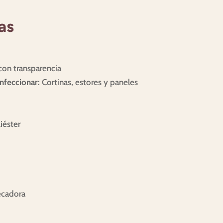
as
 con transparencia
feccionar:
Cortinas, estores y paneles
iéster
ecadora