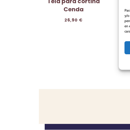
Tela para cortina
Cenda
Par
y/o
26,90
€
per
en 
car