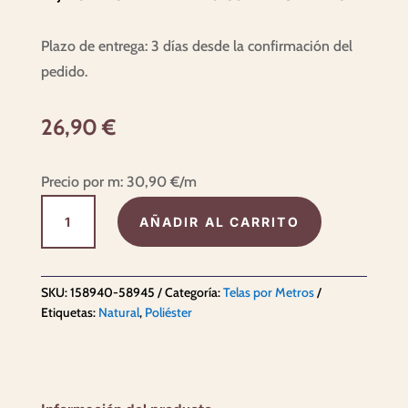
Plazo de entrega: 3 días desde la confirmación del
pedido.
26,90
€
Precio por m:
30,90
€
/m
Tela
AÑADIR AL CARRITO
para
cortina
Mencía
SKU:
158940-58945
Categoría:
Telas por Metros
cantidad
Etiquetas:
Natural
,
Poliéster