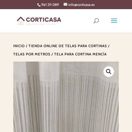
Skip
961 211 089
info@corticasa.es
to
content
INICIO
/
TIENDA ONLINE DE TELAS PARA CORTINAS
/
TELAS POR METROS
/ TELA PARA CORTINA MENCÍA