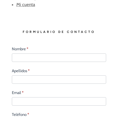
Mi cuenta
FORMULARIO DE CONTACTO
Contacto
Nombre
*
principal
Apellidos
*
Email
*
Teléfono
*