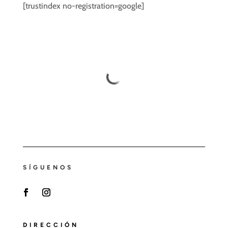
[trustindex no-registration=google]
SÍGUENOS
F
I
a
n
c
s
DIRECCIÓN