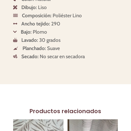
Dibujo:
Liso

Composición:
Poliéster Lino

Ancho tejido:
290

Bajo:
Plomo

Lavado:
30 grados

Planchado:
Suave

Secado:
No secar en secadora

Productos relacionados