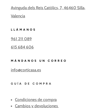
e
t
Avinguda dels Reis Catòlics, 7, 46460 Silla,
b
a
o
g
Valencia
o
r
k
a
m
LLÁMANOS
961 211 089
615 684 606
MÁNDANOS UN CORREO
info@corticasa.es
GUÍA DE COMPRA
Condiciones de compra
Cambios y devoluciones